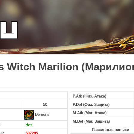
h's Witch Marilion (Марил
P.Atk (Физ. Атака)
50
P.Def (Физ. Защита)
M.Atk (Маг. Атака)
Demons
M.Def (Маг. Защита)
й
Нет
Пассивные навыки
HP
507285