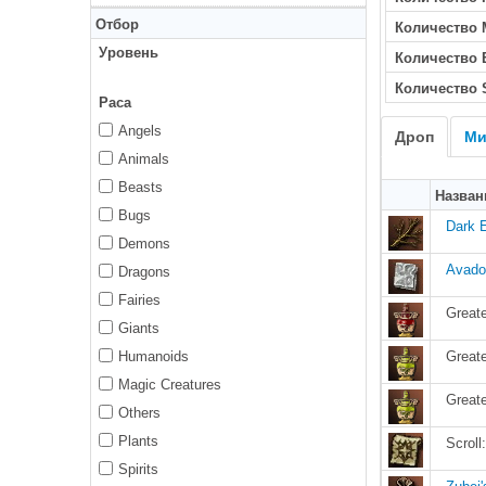
Отбор
Количество 
Уровень
Количество
Количество 
Раса
Angels
Дроп
Ми
Animals
Beasts
Назван
Bugs
Dark 
Demons
Avado
Dragons
Fairies
Great
Giants
Humanoids
Great
Magic Creatures
Great
Others
Plants
Scroll
Spirits