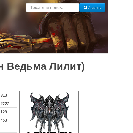
Искать
ион Ведьма Лилит)
813
2227
129
453