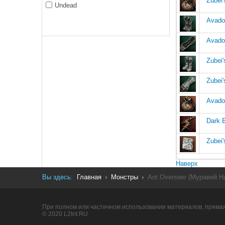
Zubei'
Undead
Avado
Avado
Zubei'
Zubei'
Avado
Dark 
Zubei'
Наверх
Вы здесь:
Главная
Монстры
Ant Overseer (Муравей Н
При полном или частичном использовании материалов, прямая
© 2020 L2Int.RU