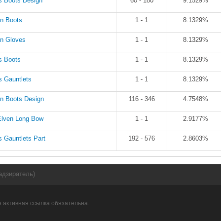
s Boots Design
60 - 180
9.1529%
n Boots
1 - 1
8.1329%
n Gloves
1 - 1
8.1329%
s Boots
1 - 1
8.1329%
s Gauntlets
1 - 1
8.1329%
n Boots Design
116 - 346
4.7548%
Elven Long Bow
1 - 1
2.9177%
s Gauntlets Part
192 - 576
2.8603%
адзиратель)
 активная ссылка обязательна.