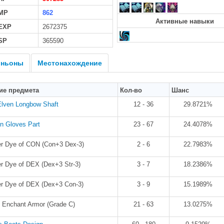
MP
862
Активные навыки
 EXP
2672375
SP
365590
ньоны
Местонахождение
ие предмета
Кол-во
Шанс
Elven Longbow Shaft
12 - 36
29.8721%
n Gloves Part
23 - 67
24.4078%
er Dye of CON (Con+3 Dex-3)
2 - 6
22.7983%
er Dye of DEX (Dex+3 Str-3)
3 - 7
18.2386%
er Dye of DEX (Dex+3 Con-3)
3 - 9
15.1989%
: Enchant Armor (Grade C)
21 - 63
13.0275%