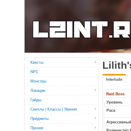
Lilit
Квесты
NPC
Interlude
Монстры
Локации
Raid Boss
Гайды
Уровень
Скиллы | Классы | Умения
Раса
Предметы
Агрессивны
Прочее
Количество 