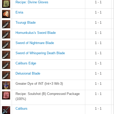
Recipe: Divine Gloves
1 - 1
Enria
1 - 1
Tsurugi Blade
1 - 1
Homunkulus's Sword Blade
1 - 1
Sword of Nightmare Blade
1 - 1
Sword of Whispering Death Blade
1 - 1
Caliburs Edge
1 - 1
Delusional Blade
1 - 1
Greater Dye of INT (Int+3 Wit-3)
1 - 1
Recipe: Soulshot (B) Compressed Package
1 - 1
(100%)
Caliburs
1 - 1