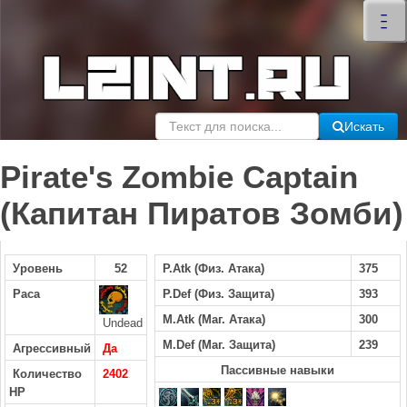
×
–
–
–
Искать
Pirate's Zombie Captain
(Капитан Пиратов Зомби)
Уровень
52
P.Atk (Физ. Атака)
375
Раса
P.Def (Физ. Защита)
393
M.Atk (Маг. Атака)
300
Undead
M.Def (Маг. Защита)
239
Агрессивный
Да
Пассивные навыки
Количество
2402
HP