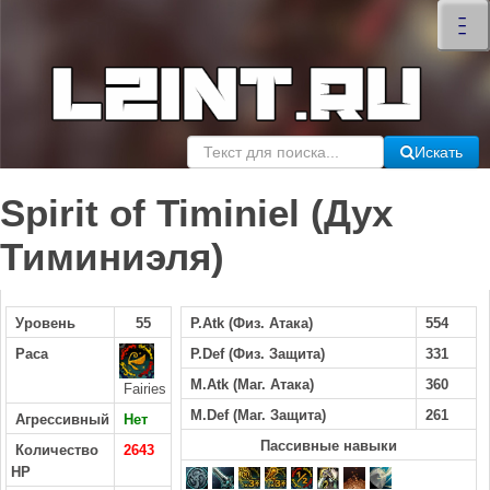
×
–
–
–
Искать
Spirit of Timiniel (Дух
Тиминиэля)
Уровень
55
P.Atk (Физ. Атака)
554
Раса
P.Def (Физ. Защита)
331
M.Atk (Маг. Атака)
360
Fairies
M.Def (Маг. Защита)
261
Агрессивный
Нет
Пассивные навыки
Количество
2643
HP