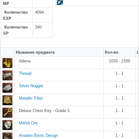
MP
Количество
4094
EXP
Количество
340
SP
Название предмета
Кол-во
Adena
1033 - 2109
Thread
1 - 1
Silver Nugget
1 - 1
Metallic Fiber
1 - 1
Deluxe Chest Key - Grade 5
1 - 1
Mithril Ore
1 - 1
Avadon Boots Design
1 - 1