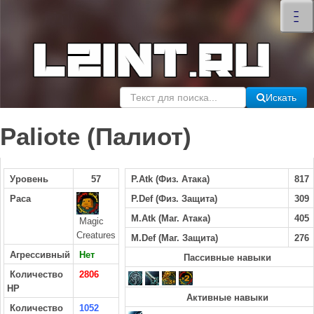
×
–
–
–
Искать
Paliote (Палиот)
Уровень
57
P.Atk (Физ. Атака)
817
Раса
P.Def (Физ. Защита)
309
M.Atk (Маг. Атака)
405
Magic
Creatures
M.Def (Маг. Защита)
276
Агрессивный
Нет
Пассивные навыки
Количество
2806
HP
Активные навыки
Количество
1052