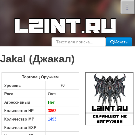
×
–
–
–
Искать
Jakal (Джакал)
Торговец Оружием
Уровень
70
Раса
Orcs
Агрессивный
Нет
Количество HP
3862
Количество MP
1493
Количество EXP
-