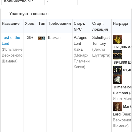
Количество SP
-
Участвует в квестах:
Название
Уров.
Тип
Требования
Старт.
Старт.
Награда
NPC
локация
Test of the
39+
Шаман
Pa'agrio
Schuttgart
Lord
Lord
Territory
161,806
A
(Испытание
Kakai
(Земли
Верховного
(Монарх
Шутгарта)
Шамана)
Пламени
894,888
E
Кекеи)
61,4
Dimension
(
Diamond
Иных Миро
Mark
(Знак
Lord
Верховног
Шамана)