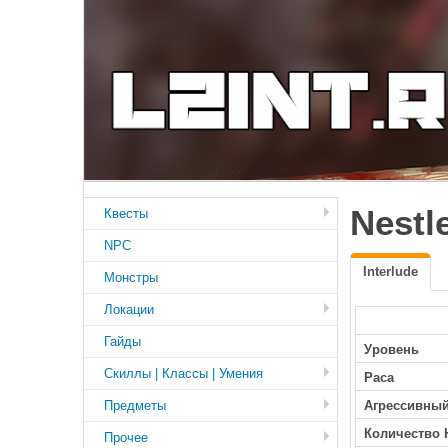
Nestl
Квесты
NPC
Interlude
Монстры
Локации
Гайды
Уровень
Скиллы | Классы | Умения
Раса
Предметы
Агрессивны
Количество 
Прочее