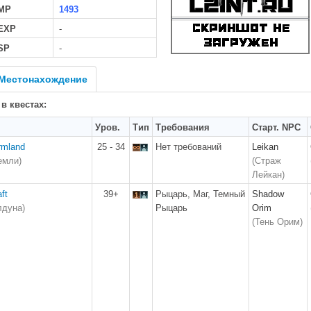
MP
1493
 EXP
-
SP
-
Местонахождение
 в квестах:
Уров.
Тип
Требования
Старт. NPC
rmland
25 - 34
Нет требований
Leikan
емли)
(Страж
Лейкан)
ft
39+
Рыцарь, Маг, Темный
Shadow
лдуна)
Рыцарь
Orim
(Тень Орим)