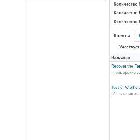
Количество 
Количество
Количество 
Квесты
Участвует
Название
Recover the Fa
(Фермерские з
Test of Witchcra
(Испытание ко