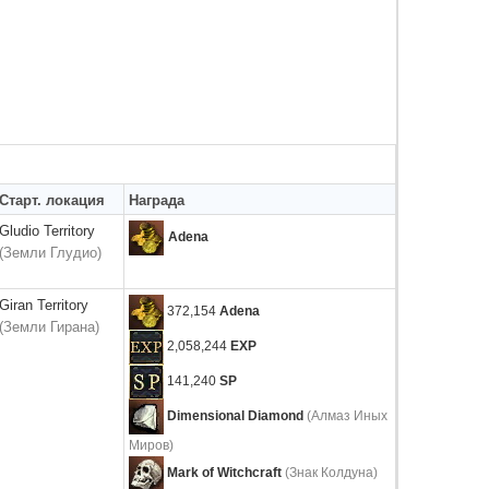
Старт. локация
Награда
Gludio Territory
Adena
(Земли Глудио)
Giran Territory
372,154
Adena
(Земли Гирана)
2,058,244
EXP
141,240
SP
Dimensional Diamond
(Алмаз Иных
Миров)
Mark of Witchcraft
(Знак Колдуна)