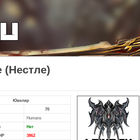
e (Нестле)
Ювелир
70
Humans
й
Нет
HP
3862