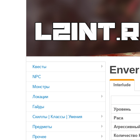
Enver
Квесты
NPC
Interlude
Монстры
Локации
Гайды
Уровень
Скиллы | Классы | Умения
Раса
Предметы
Агрессивны
Количество 
Прочее