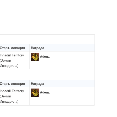
Старт. локация
Награда
Innadril Territory
Adena
(Земли
Иннадрила)
Старт. локация
Награда
Innadril Territory
Adena
(Земли
Иннадрила)