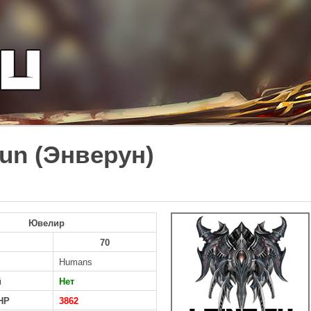
un (Энверун)
Ювелир
70
Humans
й
Нет
HP
3862