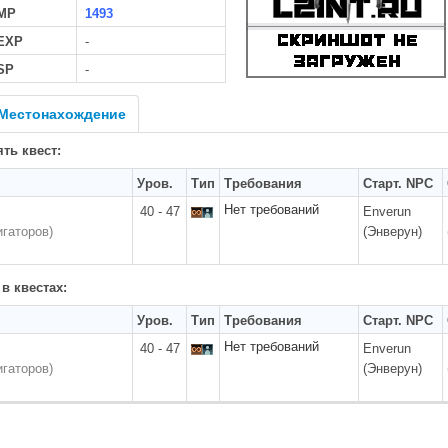
MP
1493
 EXP
-
SP
-
Местонахождение
ть квест:
Уров.
Тип
Требования
Старт. NPC
Нет требований
40 - 47
Enverun
игаторов)
(Энверун)
 в квестах:
Уров.
Тип
Требования
Старт. NPC
Нет требований
40 - 47
Enverun
игаторов)
(Энверун)