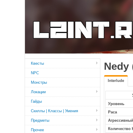
Nedy 
Квесты
NPC
Interlude
Монстры
Локации
Гайды
Уровень
Скиллы | Классы | Умения
Раса
Предметы
Агрессивны
Количество 
Прочее