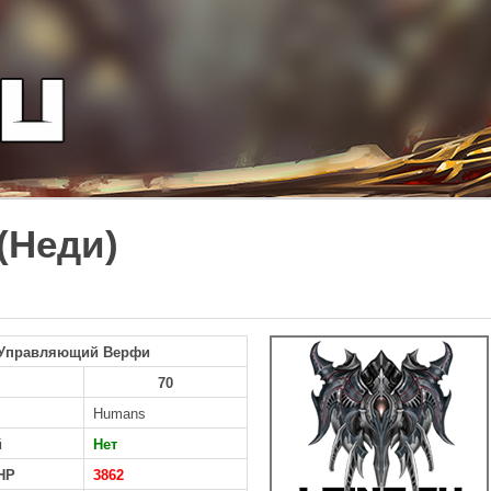
(Неди)
Управляющий Верфи
70
Humans
й
Нет
HP
3862