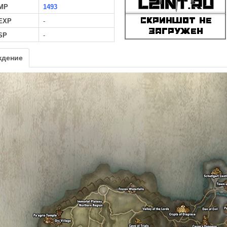
MP
1493
 EXP
-
SP
-
ждение