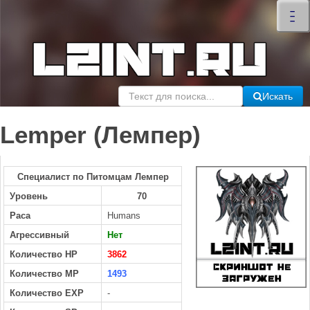
×
–
–
–
Искать
Lemper (Лемпер)
Специалист по Питомцам Лемпер
Уровень
70
Раса
Humans
Агрессивный
Нет
Количество HP
3862
Количество MP
1493
Количество EXP
-