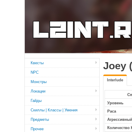
Joey 
Квесты
NPC
Interlude
Монстры
Локации
Сп
Гайды
Уровень
Скиллы | Классы | Умения
Раса
Предметы
Агрессивны
Количество 
Прочее