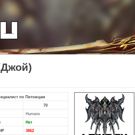
(Джой)
ециалист по Питомцам
70
Humans
й
Нет
HP
3862