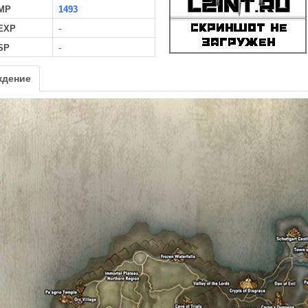
MP
1493
 EXP
-
SP
-
ждение