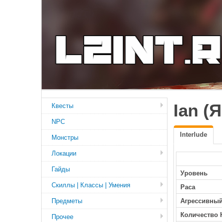
Ian (Я
Квесты
NPC
Interlude
Монстры
Локации
Гайды
Уровень
Скиллы | Классы | Умения
Раса
Предметы
Агрессивны
Количество 
Прочее