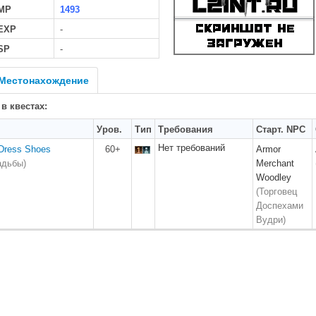
MP
1493
 EXP
-
SP
-
Местонахождение
 в квестах:
Уров.
Тип
Требования
Старт. NPC
Нет требований
 Dress Shoes
60+
Armor
адьбы)
Merchant
Woodley
(Торговец
Доспехами
Вудри)