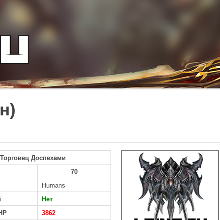
н)
Торговец Доспехами
70
Humans
й
Нет
HP
3862