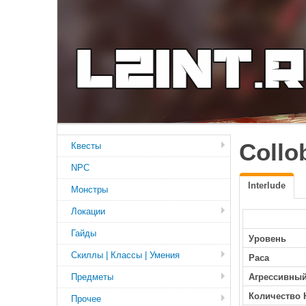
Collo
Квесты
NPC
Interlude
Монстры
Локации
Гайды
Уровень
Скиллы | Классы | Умения
Раса
Предметы
Агрессивны
Количество 
Прочее