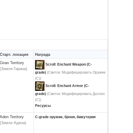
Старт. локация
Награда
Giran Territory
Scroll: Enchant Weapon (C-
(Земли Гирана)
grade)
(Свиток: Модифицировать Оружие
(С))
Scroll: Enchant Armor (C-
grade)
(Свиток: Модифицировать Доспех
(С))
Ресурсы
Aden Territory
C-grade оружие, броня, бижутерия
(Земли Адена)