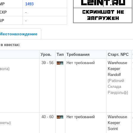
MP
1493
 EXP
-
SP
-
Местонахождение
 в квестах:
Уров.
Тип
Требования
Старт. NPC
39 - 56
Нет требований
Warehouse
вола)
Keeper
Randolf
(Рабочий
Склада
Рандольф)
40 - 60
Нет требований
Warehouse
онеты)
Keeper
Sorint