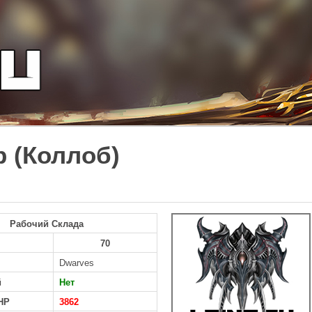
b (Коллоб)
Рабочий Склада
70
Dwarves
й
Нет
HP
3862