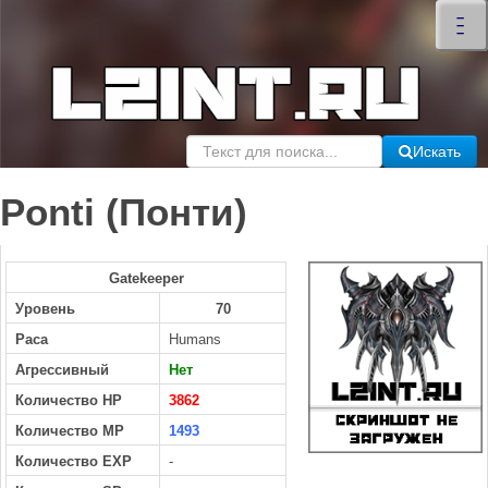
×
–
–
–
Искать
Ponti (Понти)
Gatekeeper
Уровень
70
Раса
Humans
Агрессивный
Нет
Количество HP
3862
Количество MP
1493
Количество EXP
-