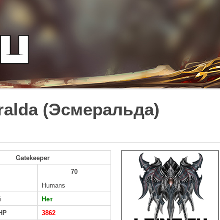
alda (Эсмеральда)
Gatekeeper
70
Humans
й
Нет
HP
3862