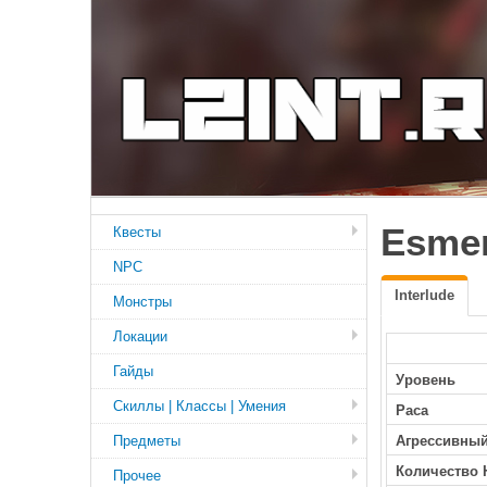
Esmer
Квесты
NPC
Interlude
Монстры
Локации
Гайды
Уровень
Скиллы | Классы | Умения
Раса
Предметы
Агрессивны
Количество 
Прочее