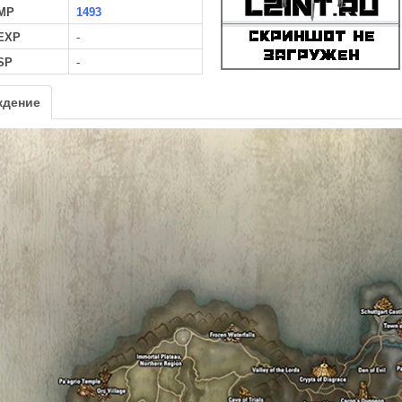
MP
1493
 EXP
-
SP
-
ждение