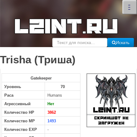
×
–
–
–
Искать
Trisha (Триша)
Gatekeeper
Уровень
70
Раса
Humans
Агрессивный
Нет
Количество HP
3862
Количество MP
1493
Количество EXP
-