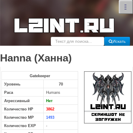
×
–
–
–
Искать
Hanna (Ханна)
Gatekeeper
Уровень
70
Раса
Humans
Агрессивный
Нет
Количество HP
3862
Количество MP
1493
Количество EXP
-