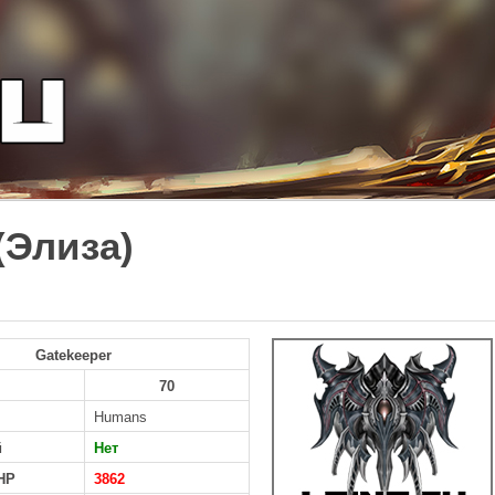
 (Элиза)
Gatekeeper
70
Humans
й
Нет
HP
3862