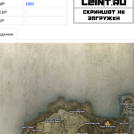
MP
1493
 EXP
-
SP
-
ждение