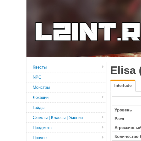
Elisa
Квесты
NPC
Interlude
Монстры
Локации
Гайды
Уровень
Скиллы | Классы | Умения
Раса
Предметы
Агрессивны
Количество 
Прочее