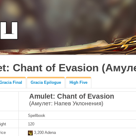
t: Chant of Evasion (Амул
Gracia Final
Gracia Epilogue
High Five
Amulet: Chant of Evasion
(Амулет: Напев Уклонения)
Spellbook
ight
120
rice
3,200 Adena