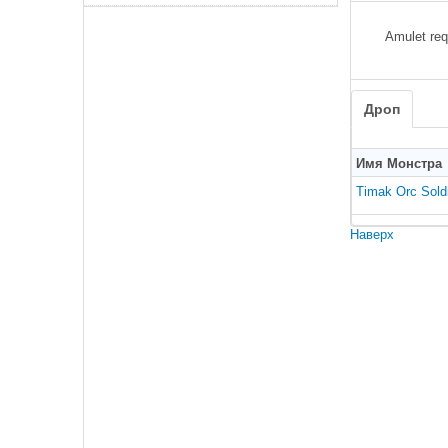
Amulet req
Дроп
Имя Монстра
Timak Orc Sold
Наверх