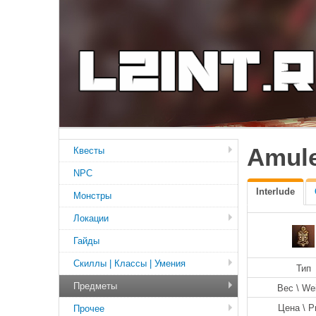
Amule
Квесты
NPC
Interlude
Монстры
Локации
Гайды
Скиллы | Классы | Умения
Тип
Предметы
Вес \ We
Цена \ P
Прочее