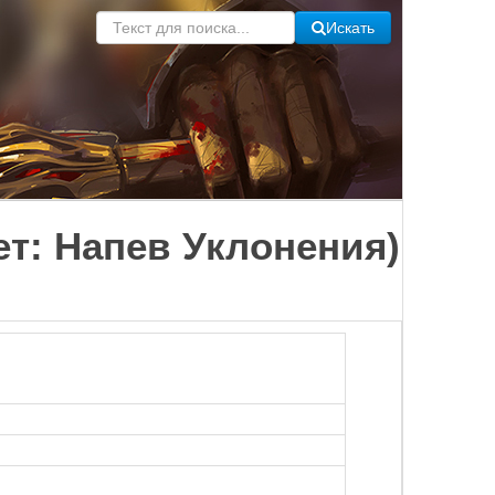
Искать
ет: Напев Уклонения)