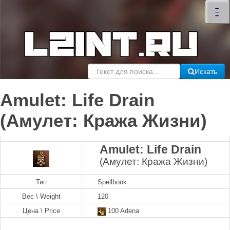
×
–
–
–
Искать
Amulet: Life Drain
(Амулет: Кража Жизни)
Amulet: Life Drain
(Амулет: Кража Жизни)
Тип
Spellbook
Вес \ Weight
120
Цена \ Price
100 Adena