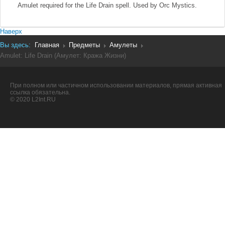
Amulet required for the Life Drain spell. Used by Orc Mystics.
Наверх
Вы здесь:
Главная
Предметы
Амулеты
Amulet: Life Drain (Амулет: Кража Жизни)
При полном или частичном использовании материалов, прямая активная
ссылка обязательна.
© 2020 L2Int.RU