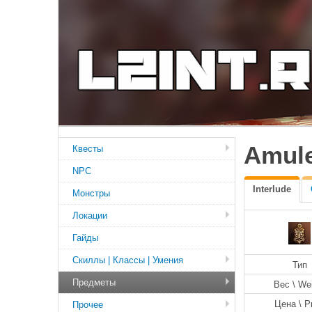
Amule
Квесты
NPC
Interlude
Монстры
Локации
Гайды
Скиллы | Классы | Умения
Тип
Предметы
Вес \ We
Цена \ P
Прочее