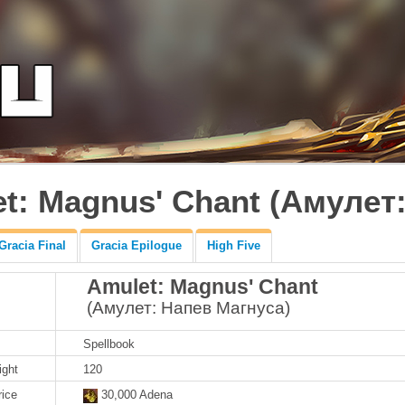
t: Magnus' Chant (Амулет
Gracia Final
Gracia Epilogue
High Five
Amulet: Magnus' Chant
(Амулет: Напев Магнуса)
Spellbook
ight
120
rice
30,000 Adena