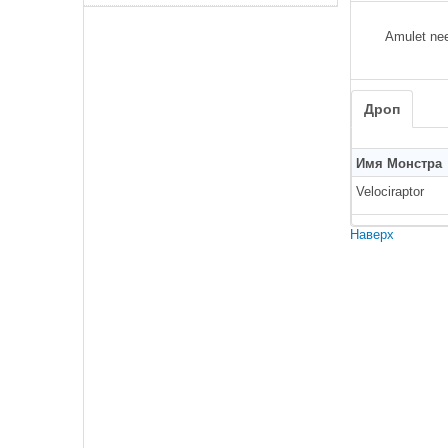
Amulet nee
Дроп
Имя Монстра
Velociraptor
Наверх