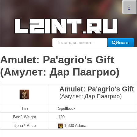
×
–
–
–
Искать
Amulet: Pa'agrio's Gift
(Амулет: Дар Паагрио)
Amulet: Pa'agrio's Gift
(Амулет: Дар Паагрио)
Тип
Spellbook
Вес \ Weight
120
Цена \ Price
1,800 Adena