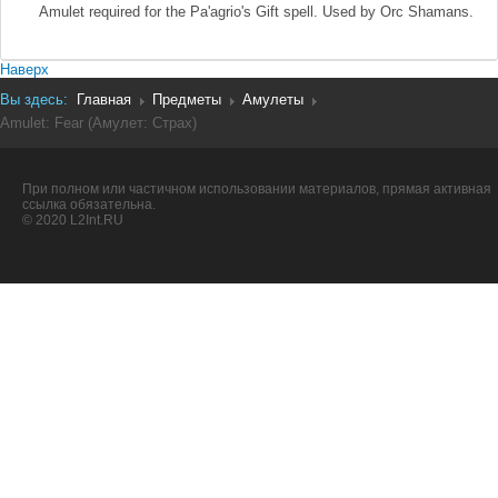
Amulet required for the Pa'agrio's Gift spell. Used by Orc Shamans.
Наверх
Вы здесь:
Главная
Предметы
Амулеты
Amulet: Fear (Амулет: Страх)
При полном или частичном использовании материалов, прямая активная
ссылка обязательна.
© 2020 L2Int.RU