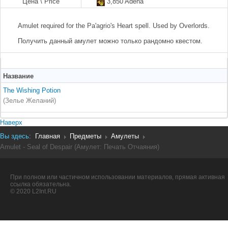
Цена \ Price
3,850 Adena
Amulet required for the Pa'agrio's Heart spell. Used by Overlords.
Получить данный амулет можно только рандомно квестом.
Название
The Wishing Potion
(Зелье Желаний)
Наверх
Вы здесь:
Главная
Предметы
Амулеты
Amulet - Seal of Despair (Амулет: Печать Отчаяния)
При полном или частичном использовании материалов, прямая активная
ссылка обязательна.
© 2020 L2Int.RU