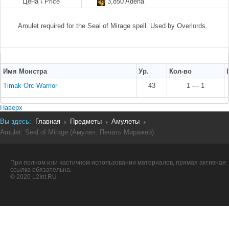
Цена \ Price
3,850 Adena
Amulet required for the Seal of Mirage spell. Used by Overlords.
Имя Монстра
Ур.
Кол-во
Timak Orc Warrior
43
1 — 1
Наверх
Вы здесь:
Главная
Предметы
Амулеты
Amulet: Seal of Mirage (Амулет: Печать Миражей)
При полном или частичном использовании материалов, прямая активная
ссылка обязательна.
© 2020 L2Int.RU