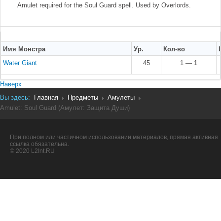
Amulet required for the Soul Guard spell. Used by Overlords.
Имя Монстра
Ур.
Кол-во
Water Giant
45
1 — 1
Наверх
Вы здесь:
Главная
Предметы
Амулеты
Amulet: Soul Guard (Амулет: Защита Души)
При полном или частичном использовании материалов, прямая активная
ссылка обязательна.
© 2020 L2Int.RU