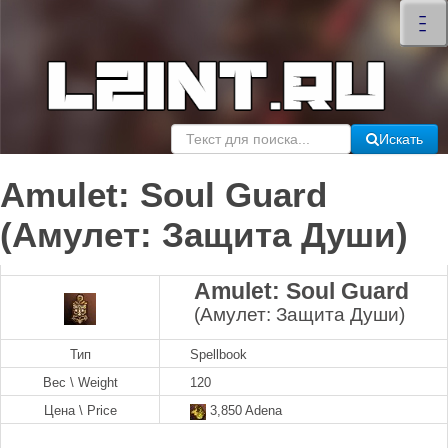
×
–
–
–
Искать
Amulet: Soul Guard
(Амулет: Защита Души)
Amulet: Soul Guard
(Амулет: Защита Души)
Тип
Spellbook
Вес \ Weight
120
Цена \ Price
3,850 Adena