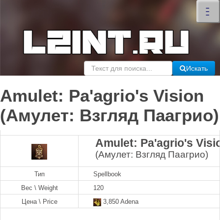
×
–
–
–
Искать
Amulet: Pa'agrio's Vision
(Амулет: Взгляд Паагрио)
Amulet: Pa'agrio's Visi
(Амулет: Взгляд Паагрио)
Тип
Spellbook
Вес \ Weight
120
Цена \ Price
3,850 Adena