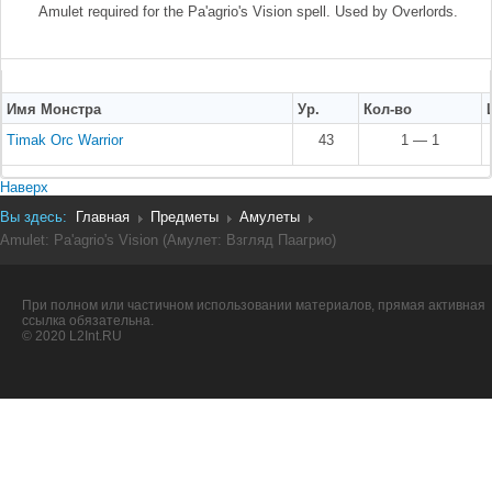
Amulet required for the Pa'agrio's Vision spell. Used by Overlords.
Имя Монстра
Ур.
Кол-во
Timak Orc Warrior
43
1 — 1
Наверх
Вы здесь:
Главная
Предметы
Амулеты
Amulet: Pa'agrio's Vision (Амулет: Взгляд Паагрио)
При полном или частичном использовании материалов, прямая активная
ссылка обязательна.
© 2020 L2Int.RU