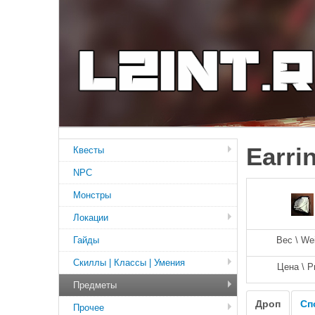
Earri
Квесты
NPC
Монстры
Локации
Гайды
Вес \ We
Скиллы | Классы | Умения
Цена \ P
Предметы
Дроп
Сп
Прочее