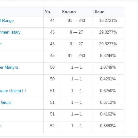
Ур.
Кол-во
Шанс
f Ranger
44
81 — 243
18.2721%
hman Istary
45
9 — 27
29.3277%
n
45
9 — 27
29.3277%
45
81 — 243
5.3294%
er Martyrs
50
1 — 1
1.0749%
50
1 — 1
0.4201%
vator Golem III
51
1 — 1
0.6250%
 Grunt
51
1 — 1
0.5712%
51
1 — 1
0.4162%
e
52
1 — 1
0.5883%