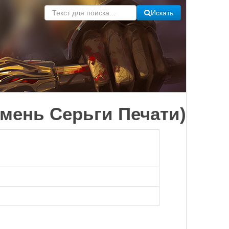
Искать
амень Серьги Печати)