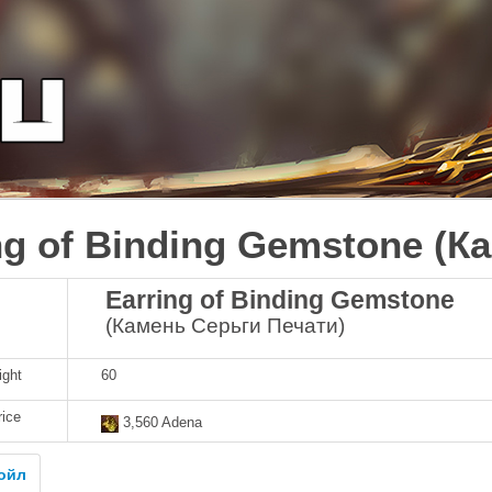
ng of Binding Gemstone (К
Earring of Binding Gemstone
(Камень Серьги Печати)
ight
60
rice
3,560 Adena
ойл