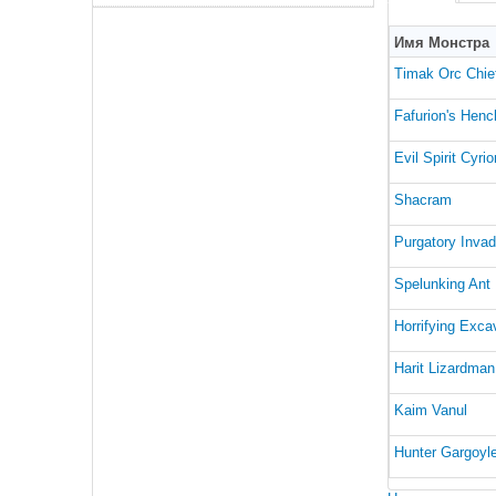
Имя Монстра
Timak Orc Chie
Fafurion's Henc
Evil Spirit Cyrio
Shacram
Purgatory Invad
Spelunking Ant
Horrifying Exca
Harit Lizardman
Kaim Vanul
Hunter Gargoyl