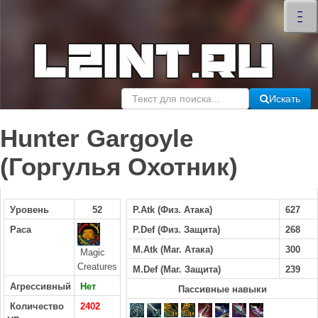
×
–
–
–
Искать
Hunter Gargoyle
(Горгулья Охотник)
Уровень
52
P.Atk (Физ. Атака)
627
Раса
P.Def (Физ. Защита)
268
M.Atk (Маг. Атака)
300
Magic
Creatures
M.Def (Маг. Защита)
239
Агрессивный
Нет
Пассивные навыки
Количество
2402