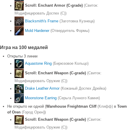
Scroll: Enchant Armor (C-grade)
(Свиток:
Модифицировать Доспех (С))
Blacksmith's Frame
(Заготовка Кузнеца)
Mold Hardener
(Отвердитель Формы)
Игра на 100 медалей
Открыты 3 линии
Aquastone Ring
(Бирюзовое Кольцо)
Scroll: Enchant Weapon (C-grade)
(Свиток:
Модифицировать Оружие (С))
Drake Leather Armor
(Кожаный Доспех Дрейка)
Moonstone Earring
(Серьга Лунного Камня)
Не открыто ни одной (
Warehouse Freightman Cliff
(Клифф)
в
Town
of Oren
(Город Орен)
)
Scroll: Enchant Weapon (C-grade)
(Свиток:
Модифицировать Оружие (С))