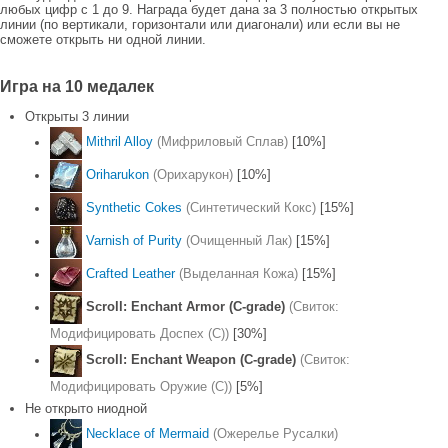
любых цифр с 1 до 9. Награда будет дана за 3 полностью открытых
линии (по вертикали, горизонтали или диагонали) или если вы не
сможете открыть ни одной линии.
Игра на 10 медалек
Открыты 3 линии
Mithril Alloy
(Мифриловый Сплав)
[10%]
Oriharukon
(Орихарукон)
[10%]
Synthetic Cokes
(Синтетический Кокс)
[15%]
Varnish of Purity
(Очищенный Лак)
[15%]
Crafted Leather
(Выделанная Кожа)
[15%]
Scroll: Enchant Armor (C-grade)
(Свиток:
Модифицировать Доспех (С))
[30%]
Scroll: Enchant Weapon (C-grade)
(Свиток:
Модифицировать Оружие (С))
[5%]
Не открыто ниодной
Necklace of Mermaid
(Ожерелье Русалки)