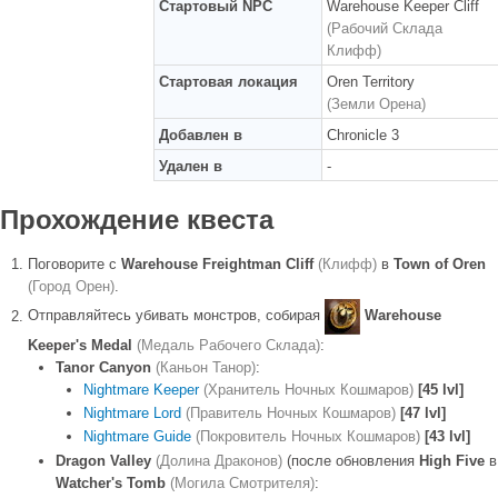
Стартовый NPC
Warehouse Keeper Cliff
(Рабочий Склада
Клифф)
Стартовая локация
Oren Territory
(Земли Орена)
Добавлен в
Chronicle 3
Удален в
-
Прохождение квеста
Поговорите с
Warehouse Freightman Cliff
(Клифф)
в
Town of Oren
(Город Орен)
.
Отправляйтесь убивать монстров, собирая
Warehouse
Keeper's Medal
(Медаль Рабочего Склада)
:
Tanor Canyon
(Каньон Танор)
:
Nightmare Keeper
(Хранитель Ночных Кошмаров)
[45 lvl]
Nightmare Lord
(Правитель Ночных Кошмаров)
[47 lvl]
Nightmare Guide
(Покровитель Ночных Кошмаров)
[43 lvl]
Dragon Valley
(Долина Драконов)
(после обновления
High Five
в
Watcher's Tomb
(Могила Смотрителя)
: