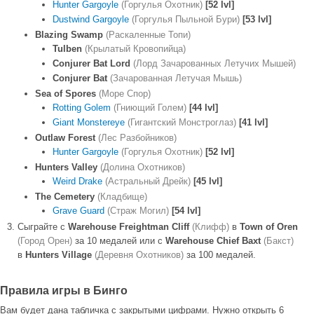
Hunter Gargoyle
(Горгулья Охотник)
[52 lvl]
Dustwind Gargoyle
(Горгулья Пыльной Бури)
[53 lvl]
Blazing Swamp
(Раскаленные Топи)
Tulben
(Крылатый Кровопийца)
Conjurer Bat Lord
(Лорд Зачарованных Летучих Мышей)
Conjurer Bat
(Зачарованная Летучая Мышь)
Sea of Spores
(Море Спор)
Rotting Golem
(Гниющий Голем)
[44 lvl]
Giant Monstereye
(Гигантский Монстроглаз)
[41 lvl]
Outlaw Forest
(Лес Разбойников)
Hunter Gargoyle
(Горгулья Охотник)
[52 lvl]
Hunters Valley
(Долина Охотников)
Weird Drake
(Астральный Дрейк)
[45 lvl]
The Cemetery
(Кладбище)
Grave Guard
(Страж Могил)
[54 lvl]
Сыграйте с
Warehouse Freightman Cliff
(Клифф)
в
Town of Oren
(Город Орен)
за 10 медалей или с
Warehouse Chief Baxt
(Бакст)
в
Hunters Village
(Деревня Охотников)
за 100 медалей.
Правила игры в Бинго
Вам будет дана табличка с закрытыми цифрами. Нужно открыть 6