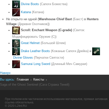
Divine Boots
(Сапоги Божества)
Katana
(Катана)
Не открыто ни одной (
Warehouse Chief Baxt
(Бакст)
в
Hunters
Village
(Деревня Охотников)
)
Scroll: Enchant Weapon (C-grade)
(Свиток:
Модифицировать Оружие (С))
Great Helmet
(Большой Шлем)
Drake Leather Boots
(Кожаные Сапоги Дрейка)
и
Divine Gloves
(Перчатки Святости)
Samurai Long Sword
(Длинный Меч Самурая)
Наверх
Вы здесь:
Главная
Квесты
Saga of the Ghost Sentinel (Сага Стража Теней)
При полном или частичном использовании материалов, прямая активная
ссылка обязательна.
© 2020 L2Int.RU