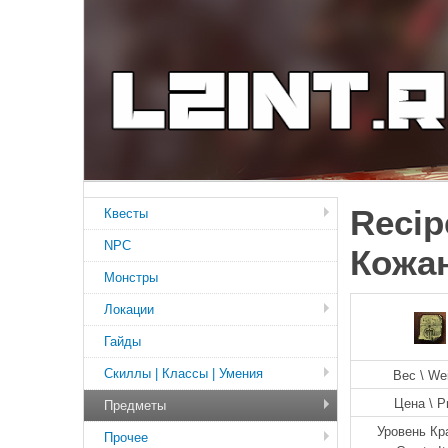
Recip
Квесты
NPC
Кожан
Монстры
Локации
Гайды
Скиллы | Классы | Умения
Вес \ We
Цена \ P
Предметы
Уровень Кр
Прочее