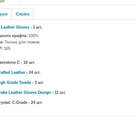
tem
роп
Спойл
 Leather Gloves
- 1 шт.
шного крафта:
100%
а:
Только для гномов
P:
165
mstone C - 10 шт.
rafted Leather
- 24 шт.
igh Grade Suede
- 3 шт.
rake Leather Gloves Design
- 11 шт.
ystal: C-Grade - 24 шт.