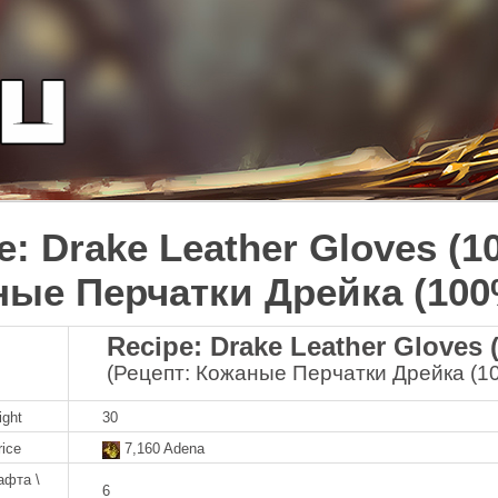
e: Drake Leather Gloves (1
ые Перчатки Дрейка (100
Recipe: Drake Leather Gloves 
(Рецепт: Кожаные Перчатки Дрейка (1
ight
30
rice
7,160 Adena
афта \
6