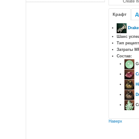
Create I
Крафт
Д
Drake
Шанс успе
Тип рецепт
Затраты M
Состав:
Ge
C
H
D
Cr
Наверх