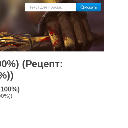
Искать
00%) (Рецепт:
%))
(100%)
00%))