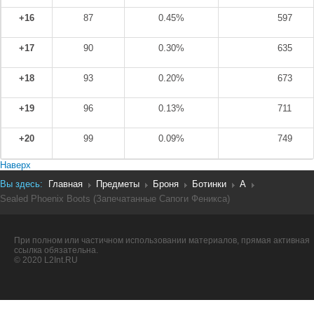
+16
87
0.45%
597
+17
90
0.30%
635
+18
93
0.20%
673
+19
96
0.13%
711
+20
99
0.09%
749
Наверх
Вы здесь:
Главная
Предметы
Броня
Ботинки
A
Sealed Phoenix Boots (Запечатанные Сапоги Феникса)
При полном или частичном использовании материалов, прямая активная
ссылка обязательна.
© 2020 L2Int.RU