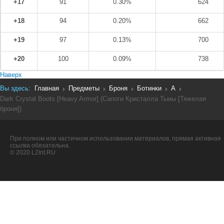
+17
91
0.30%
624
+18
94
0.20%
662
+19
97
0.13%
700
+20
100
0.09%
738
Наверх
Вы здесь:
Главная
Предметы
Броня
Ботинки
A
Dark Crystal Boots [Heavy Armor] (Сапоги Кристалла Тьмы [Тяжелая
броня])
При полном или частичном использовании материалов, прямая активная
ссылка обязательна.
© 2020 L2Int.RU