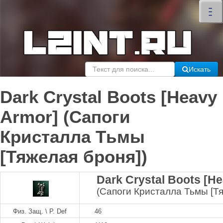
×
–
–
–
Искать
Dark Crystal Boots [Heavy
Armor] (Сапоги
Кристалла Тьмы
[Тяжелая броня])
Dark Crystal Boots [H
(Сапоги Кристалла Тьмы [Тя
Физ. Защ. \ P. Def
46