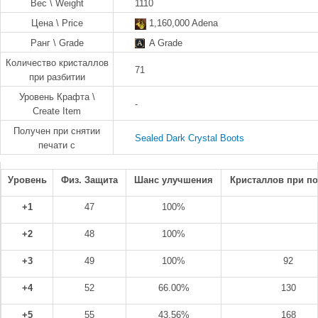
Вес \ Weight
1110
Цена \ Price
1,160,000 Adena
Ранг \ Grade
A Grade
Количество кристаллов
71
при разбитии
Уровень Крафта \
-
Create Item
Получен при снятии
Sealed Dark Crystal Boots
печати с
Уровень
Физ. Защита
Шанс улучшения
Кристаллов при п
+1
47
100%
+2
48
100%
+3
49
100%
92
+4
52
66.00%
130
+5
55
43.56%
168