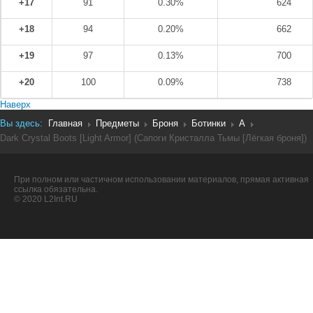
+17
91
0.30%
624
+18
94
0.20%
662
+19
97
0.13%
700
+20
100
0.09%
738
Наверх
Вы здесь:
Главная
Предметы
Броня
Ботинки
A
Dark Crystal Boots [Light Armor] (Сапоги Кристалла Тьмы [Лёгкая броня])
При полном или частичном использовании материалов, прямая активная
ссылка обязательна.
© 2020 L2Int.RU