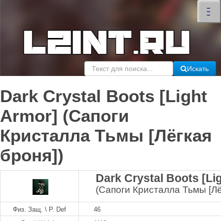
×
–
–
–
Искать
Dark Crystal Boots [Light
Armor] (Сапоги
Кристалла Тьмы [Лёгкая
броня])
Dark Crystal Boots [Li
(Сапоги Кристалла Тьмы [Лё
Физ. Защ. \ P. Def
46