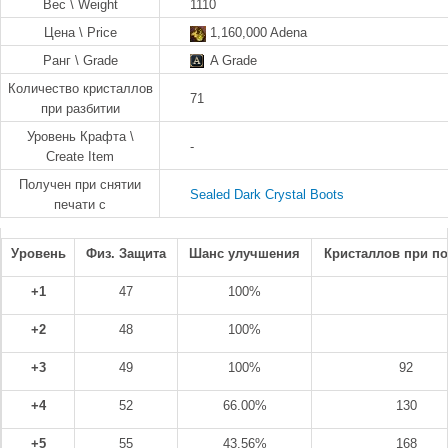
Вес \ Weight
1110
Цена \ Price
1,160,000 Adena
Ранг \ Grade
A Grade
Количество кристаллов
71
при разбитии
Уровень Крафта \
-
Create Item
Получен при снятии
Sealed Dark Crystal Boots
печати с
Уровень
Физ. Защита
Шанс улучшения
Кристаллов при п
+1
47
100%
+2
48
100%
+3
49
100%
92
+4
52
66.00%
130
+5
55
43.56%
168