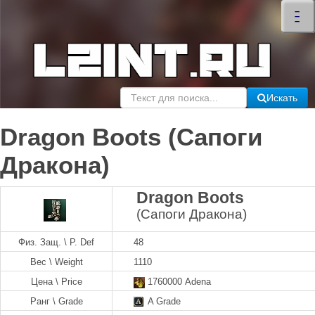
×
–
–
–
Искать
Dragon Boots (Сапоги
Дракона)
Dragon Boots
(Сапоги Дракона)
Физ. Защ. \ P. Def
48
Вес \ Weight
1110
Цена \ Price
1760000 Adena
Ранг \ Grade
A Grade