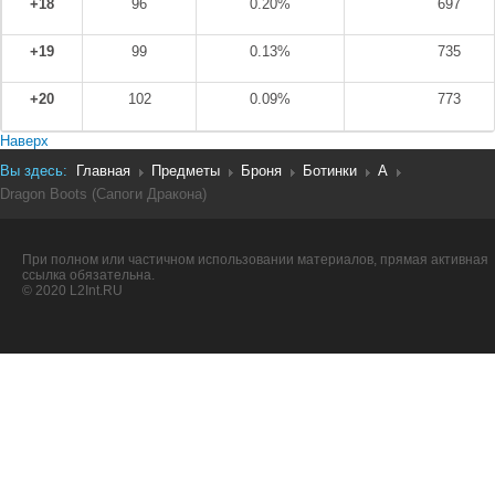
+18
96
0.20%
697
+19
99
0.13%
735
+20
102
0.09%
773
Наверх
Вы здесь:
Главная
Предметы
Броня
Ботинки
A
Dragon Boots (Сапоги Дракона)
При полном или частичном использовании материалов, прямая активная
ссылка обязательна.
© 2020 L2Int.RU