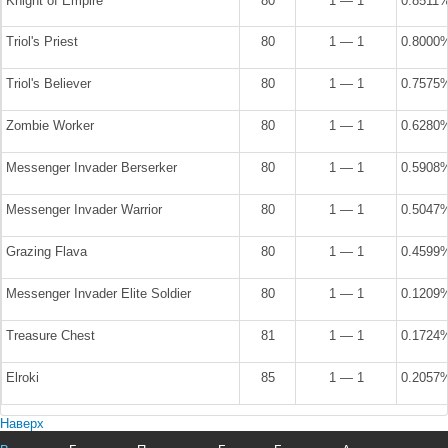
Knight of Empire
80
1 — 1
0.8511
Triol's Priest
80
1 — 1
0.8000
Triol's Believer
80
1 — 1
0.7575
Zombie Worker
80
1 — 1
0.6280
Messenger Invader Berserker
80
1 — 1
0.5908
Messenger Invader Warrior
80
1 — 1
0.5047
Grazing Flava
80
1 — 1
0.4599
Messenger Invader Elite Soldier
80
1 — 1
0.1209
Treasure Chest
81
1 — 1
0.1724
Elroki
85
1 — 1
0.2057
Наверх