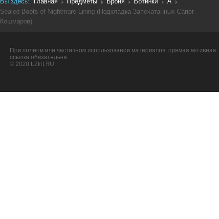
Вы здесь:
Главная
Предметы
Броня
Ботинки
A
Sealed Boots of Nightmare Lining (Подкладка Запечатанных Сапог
Кошмаров)
При полном или частичном использовании материалов, прямая активная
ссылка обязательна.
© 2020 L2Int.RU