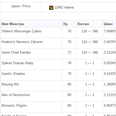
Цена \ Price
11842 Adena
Имя Монстра
Ур.
Кол-во
Шанс
Shilen's Messenger Cabrio
70
116 — 346
7.6990
Anakim's Nemesis Zakaron
70
116 — 346
2.6076
Vanor Chief Kandra
72
116 — 346
3.2114
Spiked Stakato Baby
79
1 — 1
0.9259
Giant's Shadow
79
1 — 1
0.1423
Blazing Ifrit
80
1 — 1
1.2809
Iblis of Destruction
80
1 — 1
1.2131
Monastic Pilgrim
80
1 — 1
0.8547