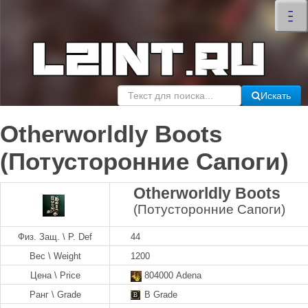
×
–
–
–
Искать
Otherworldly Boots
(Потусторонние Сапоги)
Otherworldly Boots
(Потусторонние Сапоги)
Физ. Защ. \ P. Def
44
Вес \ Weight
1200
Цена \ Price
804000 Adena
Ранг \ Grade
B Grade