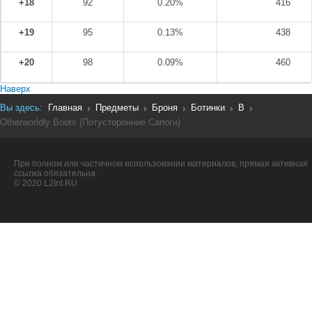
+18
92
0.20%
416
+19
95
0.13%
438
+20
98
0.09%
460
Наверх
Вы здесь:
Главная
Предметы
Броня
Ботинки
B
Otherworldly Boots (Потусторонние Сапоги)
При полном или частичном использовании материалов, прямая активная
ссылка обязательна.
© 2020 L2Int.RU