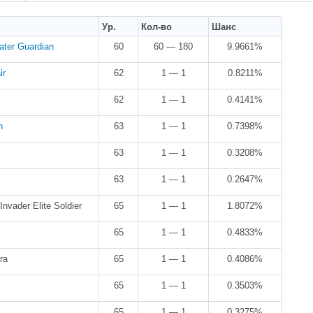
Ур.
Кол-во
Шанс
ater Guardian
60
60 — 180
9.9661%
ir
62
1 — 1
0.8211%
62
1 — 1
0.4141%
n
63
1 — 1
0.7398%
63
1 — 1
0.3208%
63
1 — 1
0.2647%
Invader Elite Soldier
65
1 — 1
1.8072%
65
1 — 1
0.4833%
ra
65
1 — 1
0.4086%
65
1 — 1
0.3503%
65
1 — 1
0.3275%