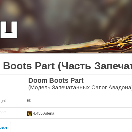
Boots Part (Часть Запеча
Doom Boots Part
(Модель Запечатанных Сапог Авадона
ight
60
rice
4,455 Adena
ойл