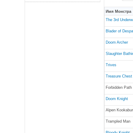
Имя Монстра
The 3rd Underw
Blader of Despa
Doom Archer
Slaughter Bathi
Trives
Treasure Chest
Forbidden Path 
Doom Knight
Alpen Kookabur
Trampled Man
Bloody Knight