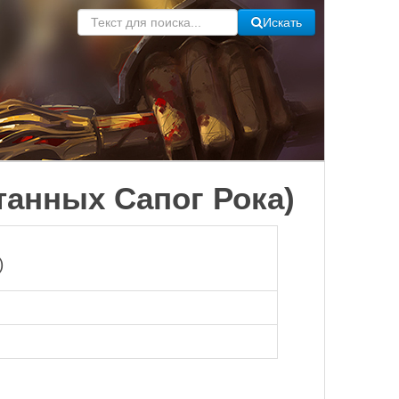
Искать
танных Сапог Рока)
)