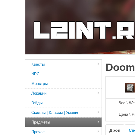
Doom 
Квесты
NPC
Монстры
Локации
Гайды
Вес \ We
Скиллы | Классы | Умения
Цена \ P
Предметы
Дроп
Сп
Прочее