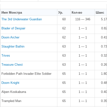
Имя Монстра
Ур.
Кол-во
Шанс
The 3rd Underwater Guardian
60
116 — 346
5.1
Blader of Despair
62
1 — 1
0.8
Doom Archer
62
1 — 1
0.4
Slaughter Bathin
63
1 — 1
0.7
Trives
63
1 — 1
0.3
Treasure Chest
63
1 — 1
0.2
Forbidden Path Invader Elite Soldier
65
1 — 1
1.8
Doom Knight
65
1 — 1
0.4
Alpen Kookaburra
65
1 — 1
0.4
Trampled Man
65
1 — 1
0.3