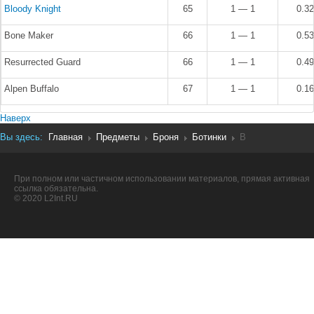
Bloody Knight
65
1 — 1
0.3
Bone Maker
66
1 — 1
0.5
Resurrected Guard
66
1 — 1
0.4
Alpen Buffalo
67
1 — 1
0.1
Наверх
Вы здесь:
Главная
Предметы
Броня
Ботинки
B
При полном или частичном использовании материалов, прямая активная
ссылка обязательна.
© 2020 L2Int.RU