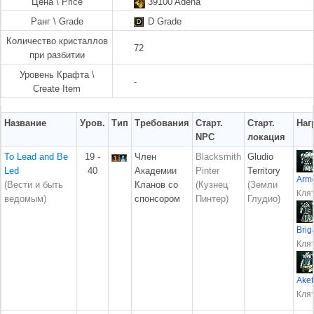
Цена \ Price
39100 Adena
Ранг \ Grade
D Grade
Количество кристаллов
72
при разбитии
Уровень Крафта \
-
Create Item
Название
Уров.
Тип
Требования
Старт.
Старт.
Наг
NPC
локация
To Lead and Be
19 -
Член
Blacksmith
Gludio
Led
40
Академии
Pinter
Territory
Arm
(Вести и быть
Кланов со
(Кузнец
(Земли
Кля
ведомым)
спонсором
Пинтер)
Глудио)
Bri
Кля
Ake
Кля