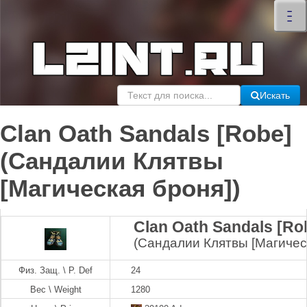
×
–
–
–
Искать
Clan Oath Sandals [Robe]
(Сандалии Клятвы
[Магическая броня])
Clan Oath Sandals [Ro
(Сандалии Клятвы [Магичес
Физ. Защ. \ P. Def
24
Вес \ Weight
1280