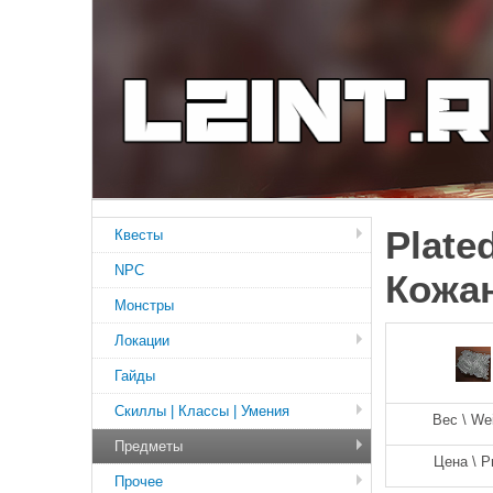
Plate
Квесты
NPC
Кожа
Монстры
Локации
Гайды
Скиллы | Классы | Умения
Вес \ We
Предметы
Цена \ P
Прочее