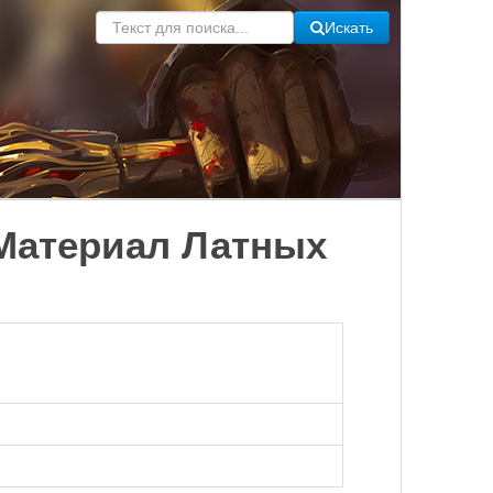
Искать
 (Материал Латных