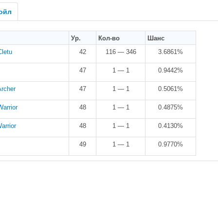
ойл
Ур.
Кол-во
Шанс
Cletu
42
116 — 346
3.6861%
47
1 — 1
0.9442%
Archer
47
1 — 1
0.5061%
arrior
48
1 — 1
0.4875%
arrior
48
1 — 1
0.4130%
49
1 — 1
0.9770%