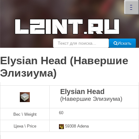
×
–
–
–
Искать
Elysian Head (Навершие
Элизиума)
Elysian Head
(Навершие Элизиума)
60
Вес \ Weight
Цена \ Price
59308 Adena