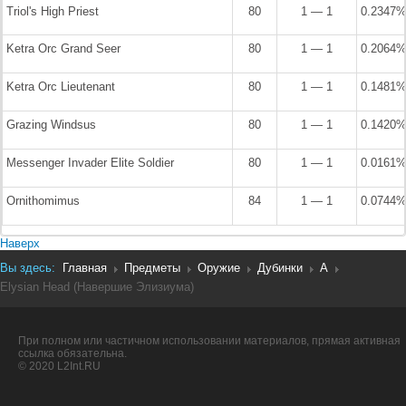
Triol's High Priest
80
1 — 1
0.2347
Ketra Orc Grand Seer
80
1 — 1
0.2064
Ketra Orc Lieutenant
80
1 — 1
0.1481
Grazing Windsus
80
1 — 1
0.1420
Messenger Invader Elite Soldier
80
1 — 1
0.0161
Ornithomimus
84
1 — 1
0.0744
Наверх
Вы здесь:
Главная
Предметы
Оружие
Дубинки
A
Elysian Head (Навершие Элизиума)
При полном или частичном использовании материалов, прямая активная
ссылка обязательна.
© 2020 L2Int.RU