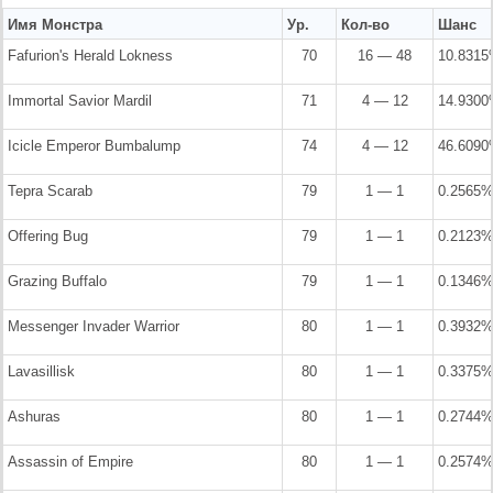
Имя Монстра
Ур.
Кол-во
Шанс
Fafurion's Herald Lokness
70
16 — 48
10.831
Immortal Savior Mardil
71
4 — 12
14.930
Icicle Emperor Bumbalump
74
4 — 12
46.609
Tepra Scarab
79
1 — 1
0.2565
Offering Bug
79
1 — 1
0.2123
Grazing Buffalo
79
1 — 1
0.1346
Messenger Invader Warrior
80
1 — 1
0.3932
Lavasillisk
80
1 — 1
0.3375
Ashuras
80
1 — 1
0.2744
Assassin of Empire
80
1 — 1
0.2574