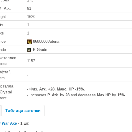
P. Atk.
175
M. Atk.
91
ight
1620
ts
1
ots
1
rice
8680000 Adena
rade
B Grade
исталлов
1157
итии
афта \
-
tem
исталла
-
Физ. Атк. +28, Макс. HP -15%
.
Crystal
-
Increases
P. Atk.
by
28
and decreases
Max HP
by
15%
.
ment
Таблица заточки
y War Axe
- 1 шт.