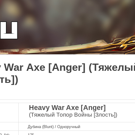
 War Axe [Anger] (Тяжел
ть])
Heavy War Axe [Anger]
(Тяжелый Топор Войны [Злость])
Дубина (Blunt) / Одноручный