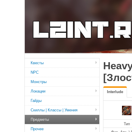
Heavy
Квесты
NPC
[Злос
Монстры
Локации
Interlude
Гайды
Скиллы | Классы | Умения
Предметы
Тип
Прочее