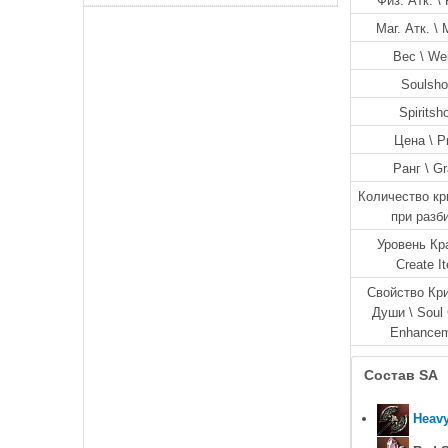
Физ. Атк. \ 
Маг. Атк. \ 
Вес \ We
Soulsho
Spiritsh
Цена \ P
Ранг \ G
Количество кр
при разб
Уровень Кр
Create I
Свойство Кр
Души \ Soul 
Enhance
Состав SA
Heav