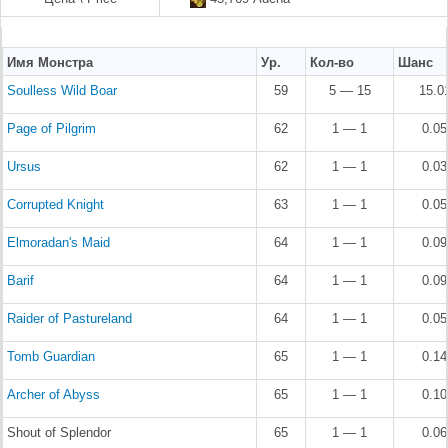
Имя Монстра
Ур.
Кол-во
Шанс
Soulless Wild Boar
59
5 — 15
15.0
Page of Pilgrim
62
1 — 1
0.0
Ursus
62
1 — 1
0.0
Corrupted Knight
63
1 — 1
0.0
Elmoradan's Maid
64
1 — 1
0.0
Barif
64
1 — 1
0.0
Raider of Pastureland
64
1 — 1
0.0
Tomb Guardian
65
1 — 1
0.1
Archer of Abyss
65
1 — 1
0.1
Shout of Splendor
65
1 — 1
0.0