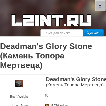
×
–
–
–
Искать
Deadman's Glory Stone
(Камень Топора
Мертвеца)
Deadman's Glory Ston
(Камень Топора Мертвеца)
60
Вес \ Weight
Цена \ Price
45,769 Adena