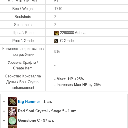
Маг. Атк. \ M. Atk.
61
Вес \ Weight
1710
Soulshots
2
Spiritshots
2
Цена \ Price
2290000 Adena
Ранг \ Grade
C Grade
Количество кристаллов
916
при разбитии
Уровень Крафта \
-
Create Item
Свойство Кристалла
-
Макс. HP +25%
.
Души \ Soul Crystal
-
Increases
Max HP
by
25%
.
Enhancement
Big Hammer
- 1 шт.
Red Soul Crystal - Stage 5 - 1 шт.
Gemstone C - 97 шт.