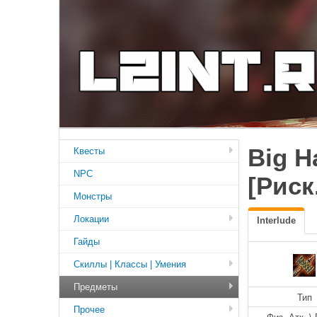
Big H
Квесты
NPC
[Риск
Монстры
Локации
Interlude
Гайды
Скиллы | Классы | Умения
Предметы
Тип
Прочее