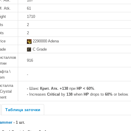
P. Atk.
107
M. Atk.
61
ight
1710
ts
2
ots
2
rice
2290000 Adena
rade
C Grade
исталлов
916
итии
афта \
-
tem
исталла
-
Шанс
Крит. Атк. +138
при
HP < 60%
.
Crystal
-
Increases
Critical
by
138
when
HP
drops to
60%
or below.
ment
Таблица заточки
Hammer
- 1 шт.