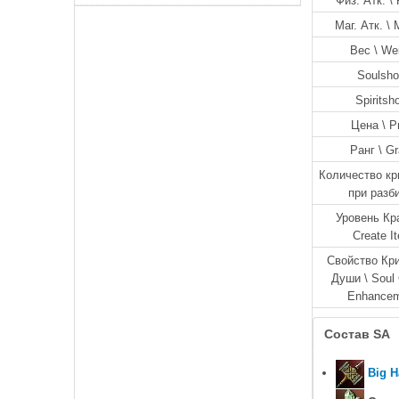
Физ. Атк. \ 
Маг. Атк. \ 
Вес \ We
Soulsho
Spiritsh
Цена \ P
Ранг \ G
Количество кр
при разб
Уровень Кр
Create I
Свойство Кр
Души \ Soul 
Enhance
Состав SA
Big 