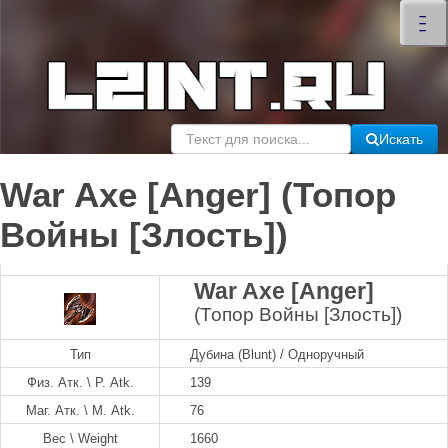
×
–
–
–
Искать
War Axe [Anger] (Топор
Войны [Злость])
War Axe [Anger]
(Топор Войны [Злость])
Тип
Дубина (Blunt) / Одноручный
Физ. Атк. \ P. Atk.
139
Маг. Атк. \ M. Atk.
76
Вес \ Weight
1660