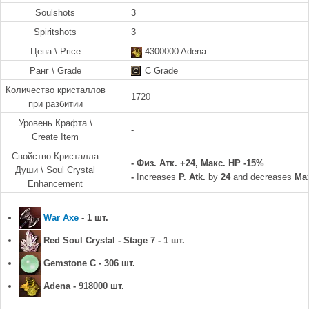
Soulshots
3
Spiritshots
3
Цена \ Price
4300000 Adena
Ранг \ Grade
C Grade
Количество кристаллов
1720
при разбитии
Уровень Крафта \
-
Create Item
Свойство Кристалла
-
Физ. Атк. +24, Макс. HP -15%
.
Души \ Soul Crystal
-
Increases
P. Atk.
by
24
and decreases
Ma
Enhancement
War Axe
- 1 шт.
Red Soul Crystal - Stage 7 - 1 шт.
Gemstone C - 306 шт.
Adena - 918000 шт.