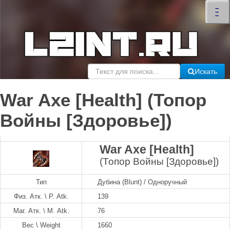
×
–
–
–
Искать
War Axe [Health] (Топор
Войны [Здоровье])
War Axe [Health]
(Топор Войны [Здоровье])
Тип
Дубина (Blunt) / Одноручный
Физ. Атк. \ P. Atk.
139
Маг. Атк. \ M. Atk.
76
Вес \ Weight
1660