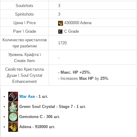
Soulshots
3
Spiritshots
3
Цена \ Price
4300000 Adena
Ранг \ Grade
C Grade
Количество кристаллов
1720
при разбитии
Уровень Крафта \
-
Create Item
Свойство Кристалла
-
Макс. HP +25%.
Души \ Soul Crystal
-
Increases
Max
HP
by
25%
.
Enhancement
War Axe
- 1 шт.
Green Soul Crystal - Stage 7 - 1 шт.
Gemstone C - 306 шт.
Adena - 918000 шт.