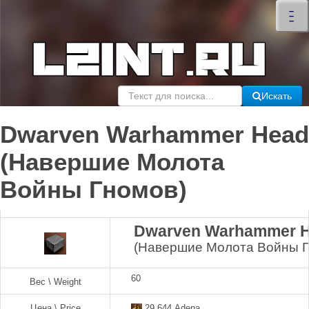
×
–
–
–
Искать
Dwarven Warhammer Head
(Навершие Молота
Войны Гномов)
Dwarven Warhammer 
(Навершие Молота Войны Г
60
Вес \ Weight
Цена \ Price
29,644 Adena