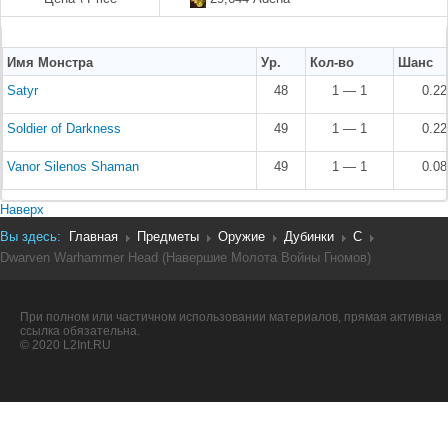
Имя Монстра
Ур.
Кол-во
Шанс
Satyr
48
1 — 1
0.2
Soldier of Darkness
49
1 — 1
0.2
Vanor Silenos Shaman
49
1 — 1
0.0
Наверх
Вы здесь:
Главная
Предметы
Оружие
Дубинки
C
Dwarven Warhammer Head (Навершие Молота Войны Гномов)
При полном или частичном использовании материалов, прямая активная
ссылка обязательна.
© 2020 L2Int.RU