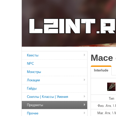
Mace 
Квесты
NPC
Interlude
Монстры
Локации
Гайды
Скиллы | Классы | Умения
Тип
Предметы
Физ. Атк. \ 
Маг. Атк. \ 
Прочее