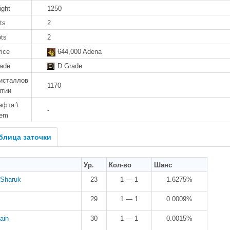
ight
1250
ts
2
ots
2
rice
644,000 Adena
rade
D Grade
исталлов
1170
итии
афта \
-
tem
блица заточки
Ур.
Кол-во
Шанс
 Sharuk
23
1 — 1
1.6275%
29
1 — 1
0.0009%
ain
30
1 — 1
0.0015%