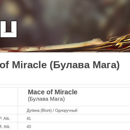
of Miracle (Булава Мага)
Mace of Miracle
(Булава Мага)
Дубина (Blunt) / Одноручный
P. Atk.
41
M. Atk.
43