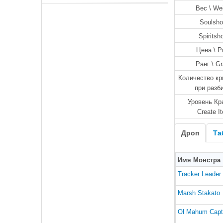
Вес \ We
Soulsho
Spiritsh
Цена \ P
Ранг \ G
Количество кр
при разб
Уровень Кр
Create I
Дроп
Та
Имя Монстра
Tracker Leader
Marsh Stakato
Ol Mahum Capt