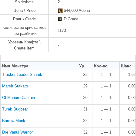
Spiritshots
2
Цена \ Price
644,000 Adena
Ранг \ Grade
D Grade
Количество кристаллов
1170
при разбитии
Уровень Крафта \
-
Create Item
Имя Монстра
Ур.
Кол-во
Шанс
Tracker Leader Sharuk
23
1 — 1
1.6
Marsh Stakato
29
1 — 1
0.0
Ol Mahum Captain
30
1 — 1
0.0
Turak Bugbear
31
1 — 1
0.0
Barrow Monk
32
1 — 1
0.0
Dre Vanul Warrior
32
1 — 1
0.0