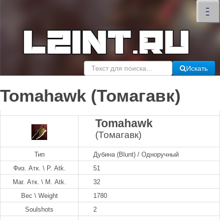
×
–
–
–
Искать
Tomahawk (Томагавк)
Tomahawk
(Томагавк)
Тип
Дубина (Blunt) / Одноручный
Физ. Атк. \ P. Atk.
51
Маг. Атк. \ M. Atk.
32
Вес \ Weight
1780
Soulshots
2