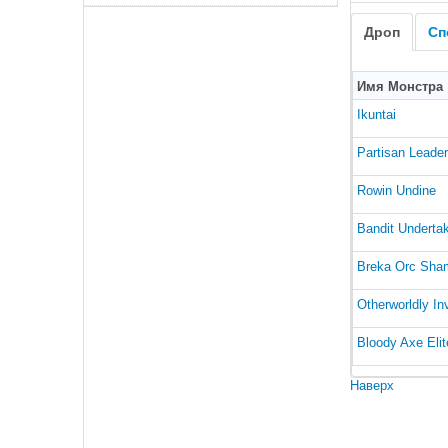
Дроп
Сп
Имя Монстра
Ikuntai
Partisan Leader
Rowin Undine
Bandit Underta
Breka Orc Sha
Otherworldly Inv
Bloody Axe Elit
Наверх