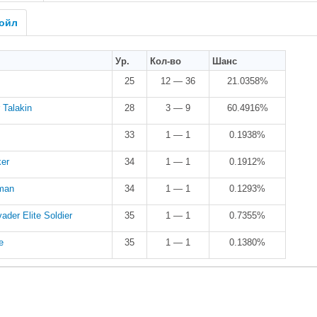
ойл
Ур.
Кол-во
Шанс
25
12 — 36
21.0358%
 Talakin
28
3 — 9
60.4916%
33
1 — 1
0.1938%
ker
34
1 — 1
0.1912%
man
34
1 — 1
0.1293%
ader Elite Soldier
35
1 — 1
0.7355%
e
35
1 — 1
0.1380%