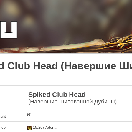
ed Club Head (Навершие 
Spiked Club Head
(Навершие Шипованной Дубины)
60
ight
rice
15,267 Adena