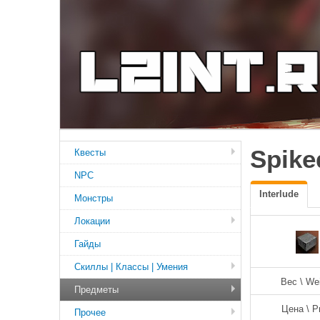
Spik
Квесты
NPC
Interlude
Монстры
Локации
Гайды
Скиллы | Классы | Умения
Вес \ We
Предметы
Цена \ P
Прочее